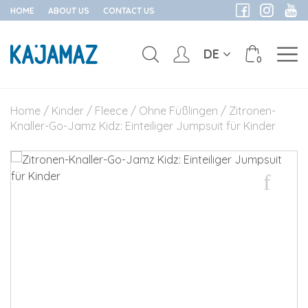
HOME
ABOUT US
CONTACT US
DE
0
Skip
to
Home
/
Kinder
/
Fleece
/
Ohne Füßlingen
/ Zitronen-
content
Knaller-Go-Jamz Kidz: Einteiliger Jumpsuit für Kinder