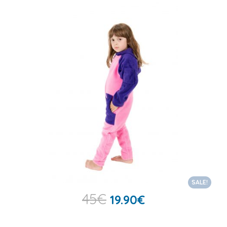
SALE!
45
€
19.90
€