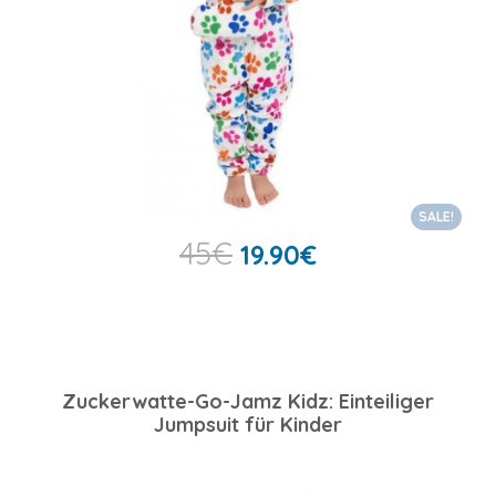
SALE!
45
€
19.90
€
Zuckerwatte-Go-Jamz Kidz: Einteiliger
Jumpsuit für Kinder