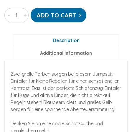
Zitronen-
-
+
ADD TO CART
Knaller-
Go-
Jamz
Kidz:
Description
Einteiliger
Additional information
Jumpsuit
für
Kinder
Zwei grelle Farben sorgen bei diesem Jumpsuit-
quantity
Einteiler für kleine Rebellen für einen sensationellen
Kontrast! Das ist der perfekte Schlafanzug-Einteiler
für kluge und aktive Kinder, die nicht direkt auf
Regeln stehen! Blaubeerviolett und grelles Gelb
sorgen für eine spannende Abenteuerstimmung!
Denken Sie an eine coole Schatzsuche und
dergleichen mehr!