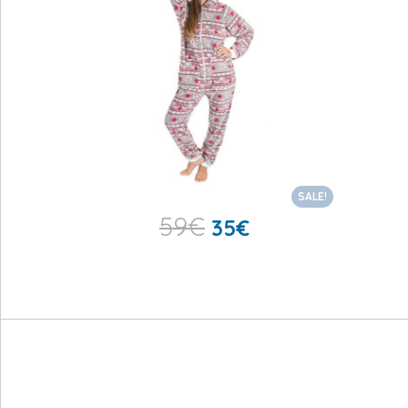
SALE!
59
€
35
€