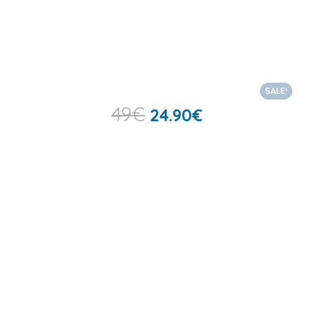
SALE!
49
€
24.90
€