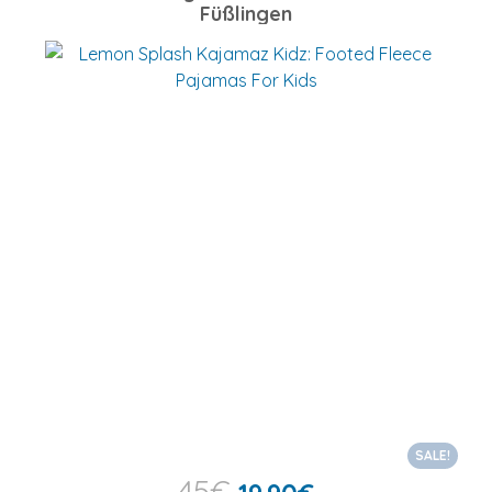
Füßlingen
SALE!
45
€