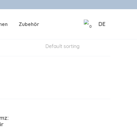
DE
onen
Zubehör
0
mz:
ür