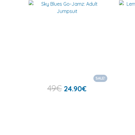
SALE!
49
€
24.90
€