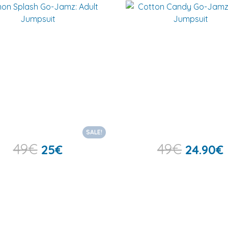
SALE!
49
€
49
€
25
€
24.90
€