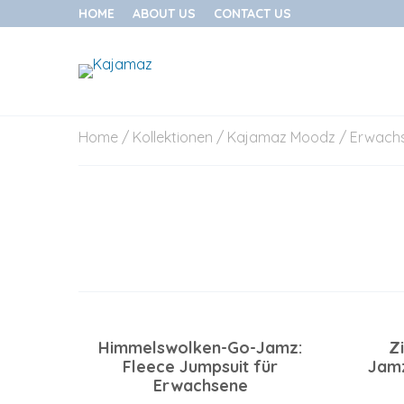
HOME
ABOUT US
CONTACT US
Skip
Home
/
Kollektionen
/
Kajamaz Moodz
/
Erwach
to
content
Himmelswolken-Go-Jamz:
Z
Fleece Jumpsuit für
Jamz
Erwachsene