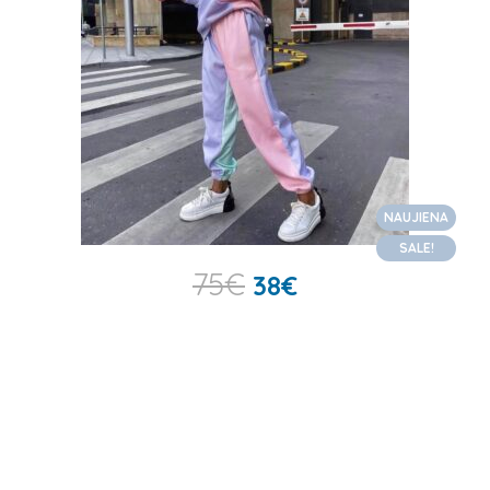
NAUJIENA
SALE!
75
€
38
€