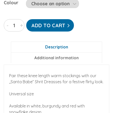
Colour
Santa
-
+
ADD TO CART
Babe
Knitted
Stockings
quantity
Description
Additional information
Pair these knee length warm stockings with our
„Santa Babe” Shrit Dreasses for a festive flirty look.
Universal size
Available in white, burgundy and red with
snowflake design.