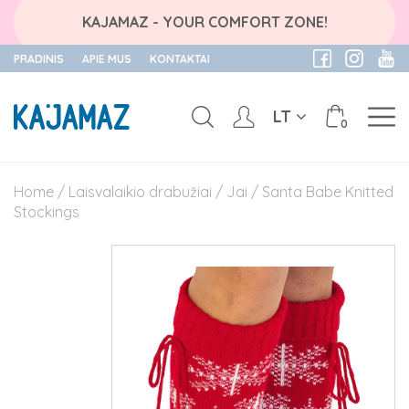
KAJAMAZ - YOUR COMFORT ZONE!
PRADINIS
APIE MUS
KONTAKTAI
LT
0
Skip
to
Home
/
Laisvalaikio drabužiai
/
Jai
/ Santa Babe Knitted
content
Stockings