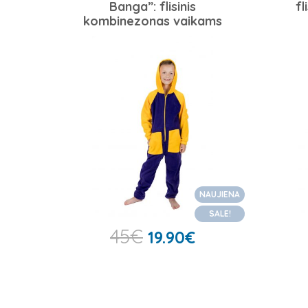
Banga”: flisinis
fl
kombinezonas vaikams
NAUJIENA
SALE!
45
€
19.90
€