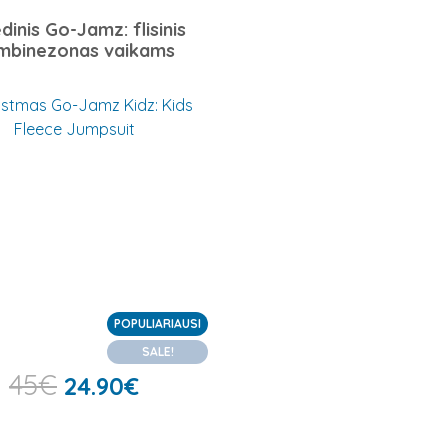
dinis Go-Jamz: flisinis
mbinezonas vaikams
POPULIARIAUSI
SALE!
45
€
24.90
€