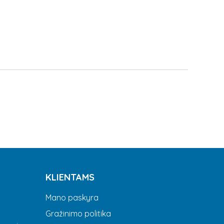
KLIENTAMS
Mano paskyra
Gražinimo politika