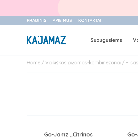
PRADINIS
APIE MUS
KONTAKTAI
Suaugusiems
V
Skip
Home
/
Vaikiškos pižamos-kombinezonai
/
Flisa
to
content
Go-Jamz „Citrinos
Go-