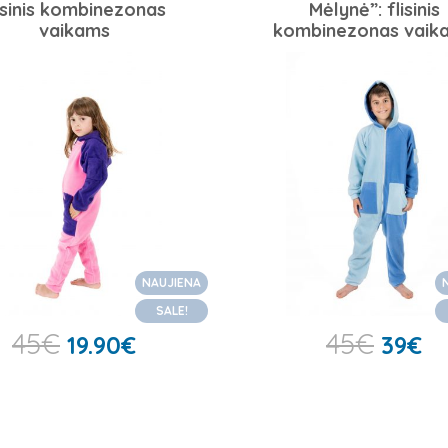
isinis kombinezonas
Mėlynė”: flisinis
vaikams
kombinezonas vaik
NAUJIENA
SALE!
45
€
45
€
19.90
€
39
€