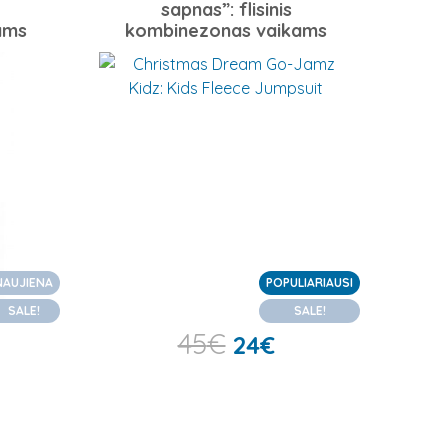
sapnas”: flisinis
ams
kombinezonas vaikams
NAUJIENA
POPULIARIAUSI
SALE!
SALE!
45
€
24
€