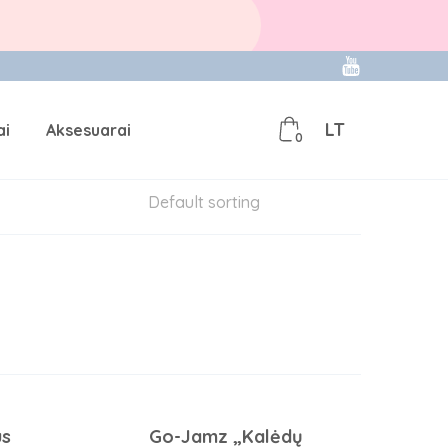
LT
ai
Aksesuarai
0
s
Go-Jamz „Kalėdų