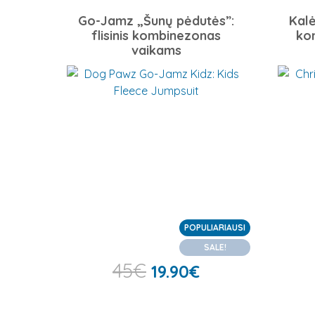
Go-Jamz „Šunų pėdutės”:
Kalė
flisinis kombinezonas
ko
vaikams
POPULIARIAUSI
SALE!
45
€
19.90
€