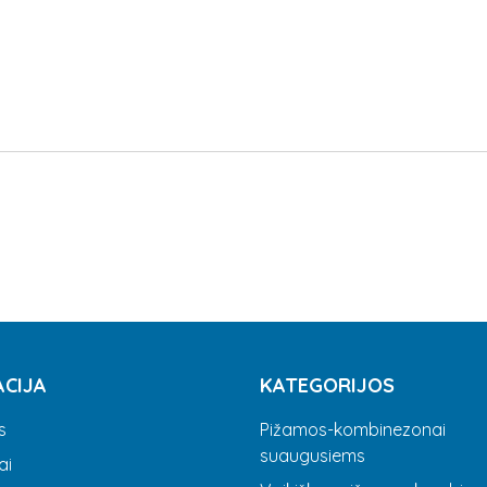
ACIJA
KATEGORIJOS
s
Pižamos-kombinezonai
suaugusiems
ai