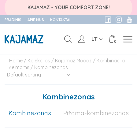
KAJAMAZ - YOUR COMFORT ZONE!
PRADINIS
APIE MUS
KONTAKTAI
LT
0
Skip
Home
/
Kolekcijos
/
Kajamaz Moodz
/
Kombinacija
to
šeimoms
/ Kombinezonas
content
Kombinezonas
Kombinezonas
Pižama-kombinezonas