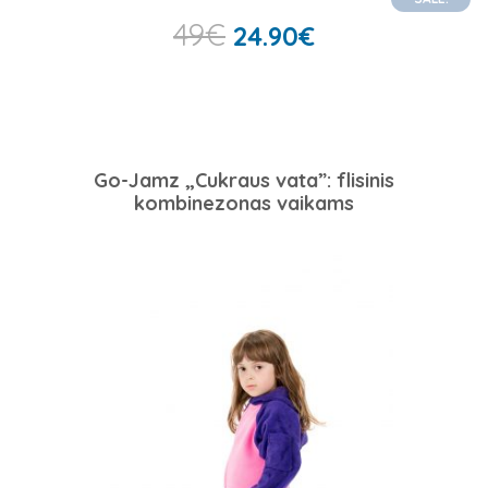
49
€
24.90
€
Go-Jamz „Cukraus vata”: flisinis
kombinezonas vaikams