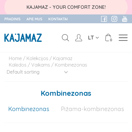
KAJAMAZ - YOUR COMFORT ZONE!
PRADINIS
APIE MUS
KONTAKTAI
LT
0
Skip
Home
/
Kolekcijos
/
Kajamaz
to
Kalėdos
/
Vaikams
/ Kombinezonas
content
Kombinezonas
Kombinezonas
Pižama-kombinezonas