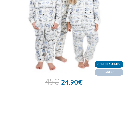
POPULIARIAUSI
SALE!
45
€
24.90
€