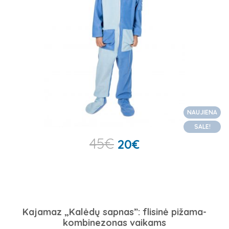
NAUJIENA
SALE!
45
€
20
€
Kajamaz „Kalėdų sapnas”: flisinė pižama-
kombinezonas vaikams