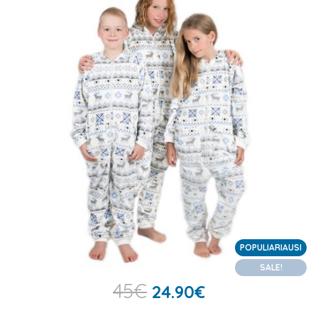
POPULIARIAUSI
SALE!
45
€
24.90
€