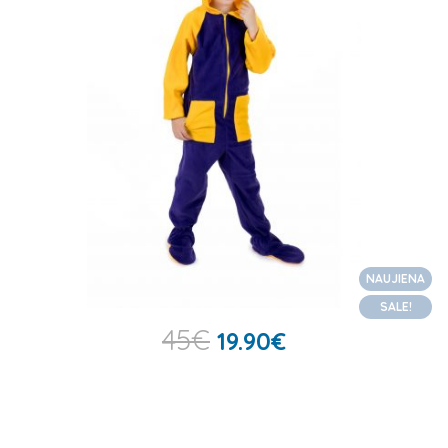
NAUJIENA
SALE!
45
€
19.90
€