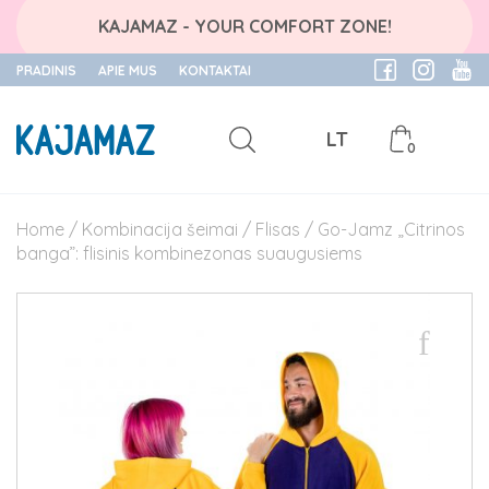
KAJAMAZ - YOUR COMFORT ZONE!
PRADINIS
APIE MUS
KONTAKTAI
LT
0
Skip
to
Home
/
Kombinacija šeimai
/
Flisas
/ Go-Jamz „Citrinos
content
banga”: flisinis kombinezonas suaugusiems