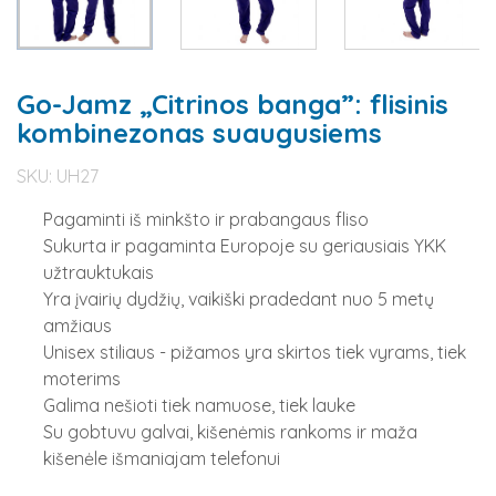
Go-Jamz „Citrinos banga”: flisinis
kombinezonas suaugusiems
SKU:
UH27
Pagaminti iš minkšto ir prabangaus fliso
Sukurta ir pagaminta Europoje su geriausiais YKK
užtrauktukais
Yra įvairių dydžių, vaikiški pradedant nuo 5 metų
amžiaus
Unisex stiliaus - pižamos yra skirtos tiek vyrams, tiek
moterims
Galima nešioti tiek namuose, tiek lauke
Su gobtuvu galvai, kišenėmis rankoms ir maža
kišenėle išmaniajam telefonui