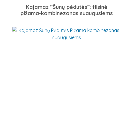
Kajamaz ”Šunų pėdutės”: flisinė
pižama-kombinezonas suaugusiems