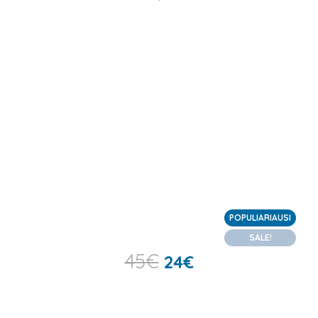
POPULIARIAUSI
SALE!
45
€
24
€