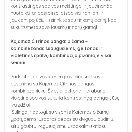
kontrastingos spalvos maištingai ir jaudinančiai
nuotaikai ar pasteliniai atspalviai ramiam ir
jaukiam pojūčiui. Išsirinkite sau tinkantį derinį, kad
sukurtumėte savo jausmų ir norų gamą!
Kajamaz Citrinos banga: pižama –
kombinezonas suaugusiems, geltonos ir
violetinės spalvų kombinacija pižamoje visai
šeimai
Pridėkite spalvos ir energijos pliūpsnį į savo
gyvenimą su Kajamaz Citrinos bangos
kombinezoniuku! Šviesiai geltona ir prabangi
violetinė spalvos sukuria kontrastingą bangą Jūsų
įvaizdžiui.
Stilinga ir patogi, su visomis Kajamaz pižamų
ypatybėmis: uždaros pėdos su dvigubu audiniu,
šiltu gaubtu, reguliuojamu užpakaliniu atlošu,