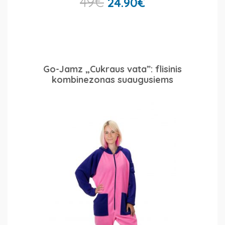
49
€
24.90
€
Go-Jamz „Cukraus vata”: flisinis
kombinezonas suaugusiems