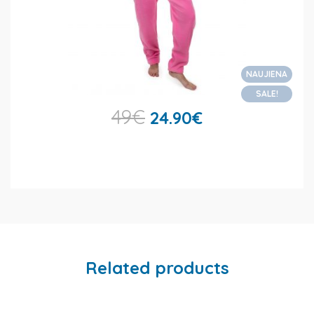
NAUJIENA
SALE!
49
€
24.90
€
Related products