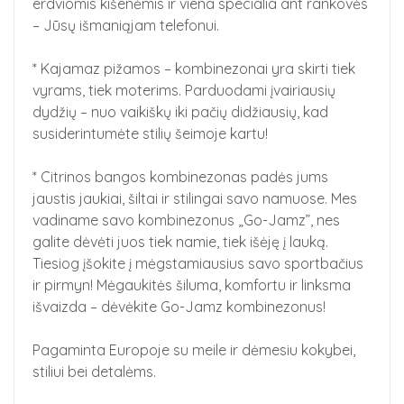
erdviomis kišenėmis ir viena specialia ant rankovės
– Jūsų išmaniąjam telefonui.
* Kajamaz pižamos – kombinezonai yra skirti tiek
vyrams, tiek moterims. Parduodami įvairiausių
dydžių – nuo vaikiškų iki pačių didžiausių, kad
susiderintumėte stilių šeimoje kartu!
* Citrinos bangos kombinezonas padės jums
jaustis jaukiai, šiltai ir stilingai savo namuose. Mes
vadiname savo kombinezonus „Go-Jamz”, nes
galite dėvėti juos tiek namie, tiek išėję į lauką.
Tiesiog įšokite į mėgstamiausius savo sportbačius
ir pirmyn! Mėgaukitės šiluma, komfortu ir linksma
išvaizda – dėvėkite Go-Jamz kombinezonus!
Pagaminta Europoje su meile ir dėmesiu kokybei,
stiliui bei detalėms.