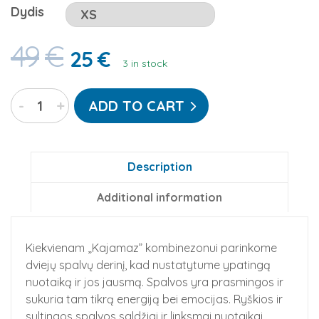
Dydis
49
€
25
€
3 in stock
Go-
-
+
ADD TO CART
Jamz
"Citrinos
banga":
flisinis
Description
kombinezonas
Additional information
suaugusiems
quantity
Kiekvienam „Kajamaz” kombinezonui parinkome
dviejų spalvų derinį, kad nustatytume ypatingą
nuotaiką ir jos jausmą. Spalvos yra prasmingos ir
sukuria tam tikrą energiją bei emocijas. Ryškios ir
sultingos spalvos saldžiai ir linksmai nuotaikai,