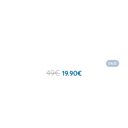
SALE!
49
€
19.90
€