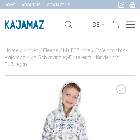
HOME
ABOUT US
CONTACT US
DE
0
Skip
to
Home
/
Kinder
/
Fleece
/
Mit Füßlingen
/ Weihnachts-
content
Kajamaz Kidz: Schlafanzug-Einteiler für Kinder mit
Füßlingen