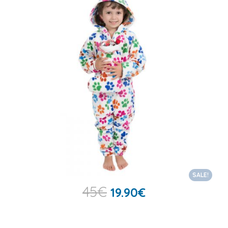
SALE!
45
€
19.90
€