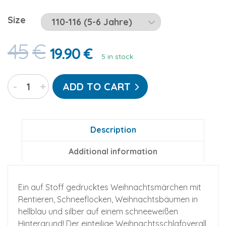
Size
45
€
19.90
€
5 in stock
Weihnachts-
-
+
ADD TO CART
Kajamaz
Kidz:
Schlafanzug-
Einteiler
Description
für
Additional information
Kinder
mit
Füßlingen
Ein auf Stoff gedrucktes Weihnachtsmärchen mit
quantity
Rentieren, Schneeflocken, Weihnachtsbäumen in
hellblau und silber auf einem schneeweißen
Hintergrund! Der einteilige Weihnachtsschlafoverall