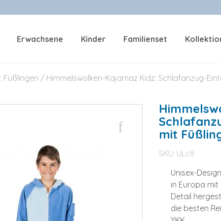
Erwachsene
Kinder
Familienset
Kollekti
t Füßlingen
/ Himmelswolken-Kajamaz Kidz: Schlafanzug-Eintei
Himmelswo
Schlafanzu
mit Füßlin
SKU:
ULc8
Unisex-Desig
in Europa mit
Detail hergest
die besten Re
YKK