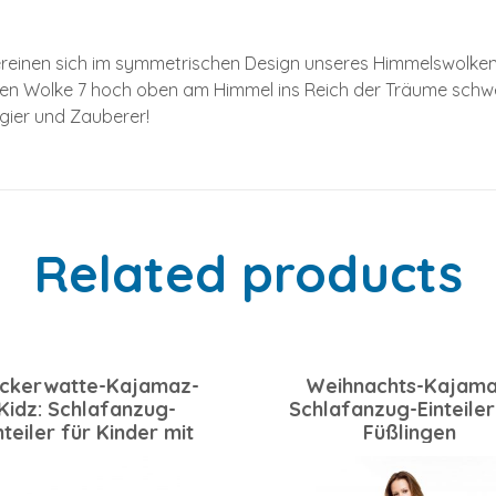
Kinder
mit
ereinen sich im symmetrischen Design unseres Himmelswolken-
Füßlingen
schigen Wolke 7 hoch oben am Himmel ins Reich der Träume schw
quantity
agier und Zauberer!
Related products
ckerwatte-Kajamaz-
Weihnachts-Kajama
Kidz: Schlafanzug-
Schlafanzug-Einteiler
nteiler für Kinder mit
Füßlingen
Füßlingen