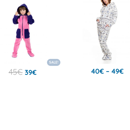
SALE!
45
€
40
€
–
49
€
39
€