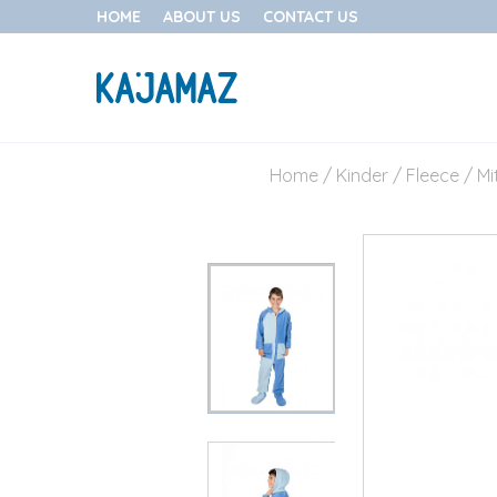
HOME
ABOUT US
CONTACT US
Skip
to
Home
/
Kinder
/
Fleece
/
Mi
content