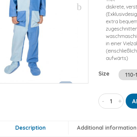
diskrete, ver
(Exklusivdesi
extra bequem 
zugeschnitte
waschmaschin
in einer Vielz
(einschließli
aufwärts)
Size
SALE!
SALE!
Himmelswolken-
-
+
A
Kajamaz
Kidz:
Schlafanzug-
Einteiler
Description
Additional information
für