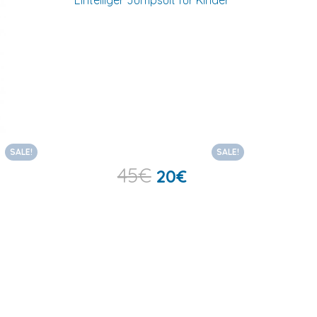
SALE!
SALE!
45
€
20
€